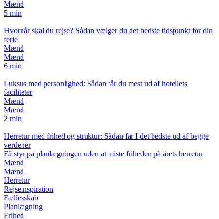
Mænd
5 min
Hvornår skal du rejse? Sådan vælger du det bedste tidspunkt for din
ferie
Mænd
Mænd
6 min
Luksus med personlighed: Sådan får du mest ud af hotellets
faciliteter
Mænd
Mænd
2 min
Herretur med frihed og struktur: Sådan får I det bedste ud af begge
verdener
Få styr på planlægningen uden at miste friheden på årets herretur
Mænd
Mænd
Herretur
Rejseinspiration
Fællesskab
Planlægning
Frihed