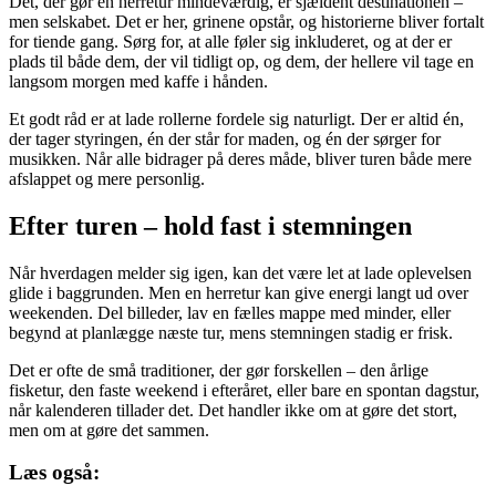
Det, der gør en herretur mindeværdig, er sjældent destinationen –
men selskabet. Det er her, grinene opstår, og historierne bliver fortalt
for tiende gang. Sørg for, at alle føler sig inkluderet, og at der er
plads til både dem, der vil tidligt op, og dem, der hellere vil tage en
langsom morgen med kaffe i hånden.
Et godt råd er at lade rollerne fordele sig naturligt. Der er altid én,
der tager styringen, én der står for maden, og én der sørger for
musikken. Når alle bidrager på deres måde, bliver turen både mere
afslappet og mere personlig.
Efter turen – hold fast i stemningen
Når hverdagen melder sig igen, kan det være let at lade oplevelsen
glide i baggrunden. Men en herretur kan give energi langt ud over
weekenden. Del billeder, lav en fælles mappe med minder, eller
begynd at planlægge næste tur, mens stemningen stadig er frisk.
Det er ofte de små traditioner, der gør forskellen – den årlige
fisketur, den faste weekend i efteråret, eller bare en spontan dagstur,
når kalenderen tillader det. Det handler ikke om at gøre det stort,
men om at gøre det sammen.
Læs også: