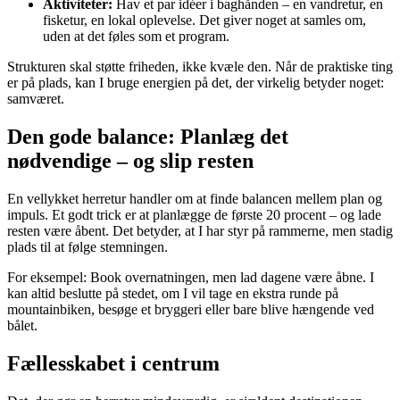
Aktiviteter:
Hav et par idéer i baghånden – en vandretur, en
fisketur, en lokal oplevelse. Det giver noget at samles om,
uden at det føles som et program.
Strukturen skal støtte friheden, ikke kvæle den. Når de praktiske ting
er på plads, kan I bruge energien på det, der virkelig betyder noget:
samværet.
Den gode balance: Planlæg det
nødvendige – og slip resten
En vellykket herretur handler om at finde balancen mellem plan og
impuls. Et godt trick er at planlægge de første 20 procent – og lade
resten være åbent. Det betyder, at I har styr på rammerne, men stadig
plads til at følge stemningen.
For eksempel: Book overnatningen, men lad dagene være åbne. I
kan altid beslutte på stedet, om I vil tage en ekstra runde på
mountainbiken, besøge et bryggeri eller bare blive hængende ved
bålet.
Fællesskabet i centrum