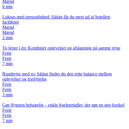
Mænd
6 min
Luksus med personlighed: Sådan får du mest ud af hotellets
faciliteter
Mænd
Mænd
2 min
To ferier i én: Kombinér oplevelser og afslapning på samme rejse
Ferie
Ferie
7 min
Rundrejse med ro: Sådan finder du den rette balance mellem
oplevelser og fordybelse
Ferie
Ferie
3 min
Gør flyturen behagelig – enkle hjælpemidler, der gør en stor forskel
Ferie
Ferie
7 min