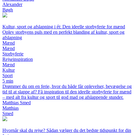
Alexander
Bøgh
Kultur, sport og afslapning i ét: Den ideelle storbyferie for mænd
Oplev storbyens puls med en perfekt blanding af kultur, sport og
afslapning
Mænd
Mænd
Storbyferie
Rejseinspiration
Mænd
Kultur
Sport
5 min
Drømmer du om en ferie, hvor du både får oplevelser, bevægelse og
tid til at slappe af? Få inspiration til den ideelle storbyferie for mænd
– med alt fra kultur og sport til god mad og afslappende stunder.
Matthias Smed
Matthias
Smed
Hvornår skal du rejse? Sådan vælger du det bedste tidspunkt for din