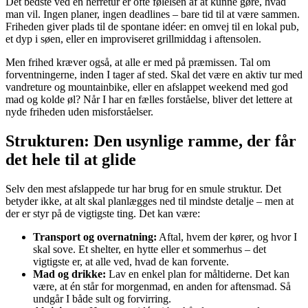
Det bedste ved en herretur er ofte følelsen af at kunne gøre, hvad
man vil. Ingen planer, ingen deadlines – bare tid til at være sammen.
Friheden giver plads til de spontane idéer: en omvej til en lokal pub,
et dyp i søen, eller en improviseret grillmiddag i aftensolen.
Men frihed kræver også, at alle er med på præmissen. Tal om
forventningerne, inden I tager af sted. Skal det være en aktiv tur med
vandreture og mountainbike, eller en afslappet weekend med god
mad og kolde øl? Når I har en fælles forståelse, bliver det lettere at
nyde friheden uden misforståelser.
Strukturen: Den usynlige ramme, der får
det hele til at glide
Selv den mest afslappede tur har brug for en smule struktur. Det
betyder ikke, at alt skal planlægges ned til mindste detalje – men at
der er styr på de vigtigste ting. Det kan være:
Transport og overnatning:
Aftal, hvem der kører, og hvor I
skal sove. Et shelter, en hytte eller et sommerhus – det
vigtigste er, at alle ved, hvad de kan forvente.
Mad og drikke:
Lav en enkel plan for måltiderne. Det kan
være, at én står for morgenmad, en anden for aftensmad. Så
undgår I både sult og forvirring.