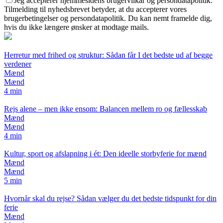
Jeg accepterer hjemmesidens brugervilkår og persondatapolitik.
Tilmelding til nyhedsbrevet betyder, at du accepterer vores
brugerbetingelser og persondatapolitik. Du kan nemt framelde dig,
hvis du ikke længere ønsker at modtage mails.
Herretur med frihed og struktur: Sådan får I det bedste ud af begge
verdener
Mænd
Mænd
4 min
Rejs alene – men ikke ensom: Balancen mellem ro og fællesskab
Mænd
Mænd
4 min
Kultur, sport og afslapning i ét: Den ideelle storbyferie for mænd
Mænd
Mænd
5 min
Hvornår skal du rejse? Sådan vælger du det bedste tidspunkt for din
ferie
Mænd