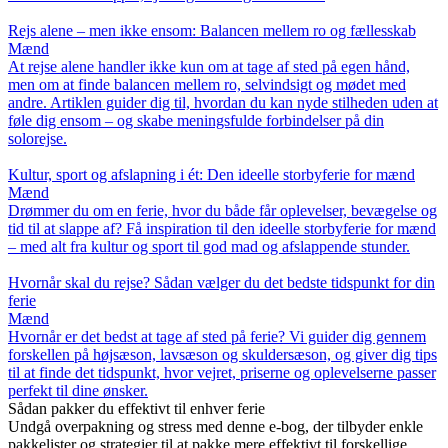
Rejs alene – men ikke ensom: Balancen mellem ro og fællesskab
Mænd
At rejse alene handler ikke kun om at tage af sted på egen hånd,
men om at finde balancen mellem ro, selvindsigt og mødet med
andre. Artiklen guider dig til, hvordan du kan nyde stilheden uden at
føle dig ensom – og skabe meningsfulde forbindelser på din
solorejse.
Kultur, sport og afslapning i ét: Den ideelle storbyferie for mænd
Mænd
Drømmer du om en ferie, hvor du både får oplevelser, bevægelse og
tid til at slappe af? Få inspiration til den ideelle storbyferie for mænd
– med alt fra kultur og sport til god mad og afslappende stunder.
Hvornår skal du rejse? Sådan vælger du det bedste tidspunkt for din
ferie
Mænd
Hvornår er det bedst at tage af sted på ferie? Vi guider dig gennem
forskellen på højsæson, lavsæson og skuldersæson, og giver dig tips
til at finde det tidspunkt, hvor vejret, priserne og oplevelserne passer
perfekt til dine ønsker.
Sådan pakker du effektivt til enhver ferie
Undgå overpakning og stress med denne e-bog, der tilbyder enkle
pakkelister og strategier til at pakke mere effektivt til forskellige