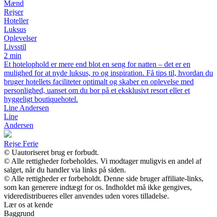
Mænd
Rejser
Hoteller
Luksus
Oplevelser
Livsstil
2 min
Et hotelophold er mere end blot en seng for natten – det er en
mulighed for at nyde luksus, ro og inspiration. Få tips til, hvordan du
bruger hotellets faciliteter optimalt og skaber en oplevelse med
personlighed, uanset om du bor på et eksklusivt resort eller et
hyggeligt boutiquehotel.
Line Andersen
Line
Andersen
Rejse Ferie
© Uautoriseret brug er forbudt.
© Alle rettigheder forbeholdes. Vi modtager muligvis en andel af
salget, når du handler via links på siden.
© Alle rettigheder er forbeholdt. Denne side bruger affiliate-links,
som kan generere indtægt for os. Indholdet må ikke gengives,
videredistribueres eller anvendes uden vores tilladelse.
Lær os at kende
Baggrund