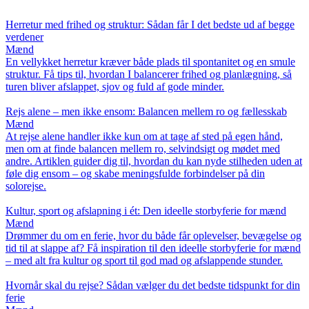
Herretur med frihed og struktur: Sådan får I det bedste ud af begge
verdener
Mænd
En vellykket herretur kræver både plads til spontanitet og en smule
struktur. Få tips til, hvordan I balancerer frihed og planlægning, så
turen bliver afslappet, sjov og fuld af gode minder.
Rejs alene – men ikke ensom: Balancen mellem ro og fællesskab
Mænd
At rejse alene handler ikke kun om at tage af sted på egen hånd,
men om at finde balancen mellem ro, selvindsigt og mødet med
andre. Artiklen guider dig til, hvordan du kan nyde stilheden uden at
føle dig ensom – og skabe meningsfulde forbindelser på din
solorejse.
Kultur, sport og afslapning i ét: Den ideelle storbyferie for mænd
Mænd
Drømmer du om en ferie, hvor du både får oplevelser, bevægelse og
tid til at slappe af? Få inspiration til den ideelle storbyferie for mænd
– med alt fra kultur og sport til god mad og afslappende stunder.
Hvornår skal du rejse? Sådan vælger du det bedste tidspunkt for din
ferie