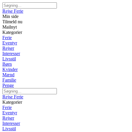
Rejse Ferie
Min side
Tilmeld nu
Mailnyt
Kategorier
Ferie
Eventyr
Rejser
Interesser
Livsstil
Børn
Kvinder
Mænd
Familie
Penge
Rejse Ferie
Kategorier
Ferie
Eventyr
Rejser
Interesser
Livsstil