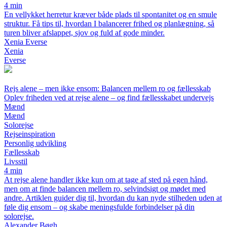
4 min
En vellykket herretur kræver både plads til spontanitet og en smule
struktur. Få tips til, hvordan I balancerer frihed og planlægning, så
turen bliver afslappet, sjov og fuld af gode minder.
Xenia Everse
Xenia
Everse
Rejs alene – men ikke ensom: Balancen mellem ro og fællesskab
Oplev friheden ved at rejse alene – og find fællesskabet undervejs
Mænd
Mænd
Solorejse
Rejseinspiration
Personlig udvikling
Fællesskab
Livsstil
4 min
At rejse alene handler ikke kun om at tage af sted på egen hånd,
men om at finde balancen mellem ro, selvindsigt og mødet med
andre. Artiklen guider dig til, hvordan du kan nyde stilheden uden at
føle dig ensom – og skabe meningsfulde forbindelser på din
solorejse.
Alexander Bøgh