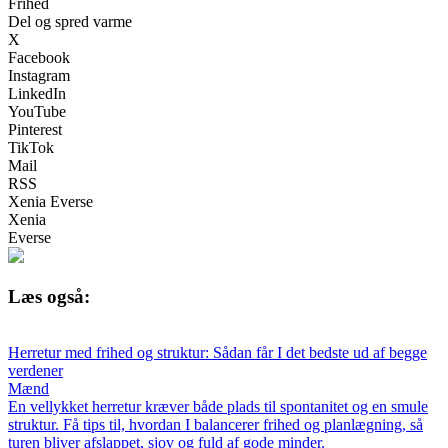
Frihed
Del og spred varme
X
Facebook
Instagram
LinkedIn
YouTube
Pinterest
TikTok
Mail
RSS
Xenia Everse
Xenia
Everse
Læs også:
Herretur med frihed og struktur: Sådan får I det bedste ud af begge
verdener
Mænd
En vellykket herretur kræver både plads til spontanitet og en smule
struktur. Få tips til, hvordan I balancerer frihed og planlægning, så
turen bliver afslappet, sjov og fuld af gode minder.