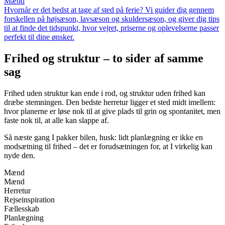
Mænd
Hvornår er det bedst at tage af sted på ferie? Vi guider dig gennem
forskellen på højsæson, lavsæson og skuldersæson, og giver dig tips
til at finde det tidspunkt, hvor vejret, priserne og oplevelserne passer
perfekt til dine ønsker.
Frihed og struktur – to sider af samme
sag
Frihed uden struktur kan ende i rod, og struktur uden frihed kan
dræbe stemningen. Den bedste herretur ligger et sted midt imellem:
hvor planerne er løse nok til at give plads til grin og spontanitet, men
faste nok til, at alle kan slappe af.
Så næste gang I pakker bilen, husk: lidt planlægning er ikke en
modsætning til frihed – det er forudsætningen for, at I virkelig kan
nyde den.
Mænd
Mænd
Herretur
Rejseinspiration
Fællesskab
Planlægning