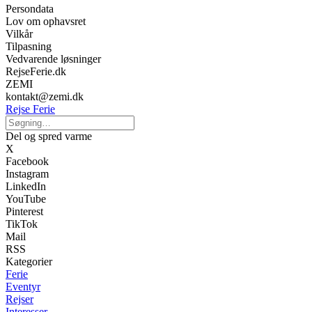
Persondata
Lov om ophavsret
Vilkår
Tilpasning
Vedvarende løsninger
RejseFerie.dk
ZEMI
kontakt@zemi.dk
Rejse Ferie
Del og spred varme
X
Facebook
Instagram
LinkedIn
YouTube
Pinterest
TikTok
Mail
RSS
Kategorier
Ferie
Eventyr
Rejser
Interesser