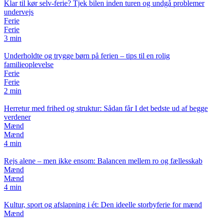
Klar til kør selv-ferie? Tjek bilen inden turen og undgå problemer
undervejs
Ferie
Ferie
3 min
Underholdte og trygge børn på ferien – tips til en rolig
familieoplevelse
Ferie
Ferie
2 min
Herretur med frihed og struktur: Sådan får I det bedste ud af begge
verdener
Mænd
Mænd
4 min
Rejs alene – men ikke ensom: Balancen mellem ro og fællesskab
Mænd
Mænd
4 min
Kultur, sport og afslapning i ét: Den ideelle storbyferie for mænd
Mænd