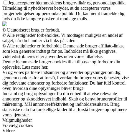
Jeg accepterer hjemmesidens brugervilkår og persondatapolitik.
Tilmelding til nyhedsbrevet betyder, at du accepterer vores
brugerbetingelser og persondatapolitik. Du kan nemt framelde dig,
hvis du ikke længere ønsker at modtage mails.
© Uautoriseret brug er forbudt.
© Alle rettigheder forbeholdes. Vi modtager muligvis en andel af
salget, når du handler via links på siden.
© Alle rettigheder er forbeholdt. Denne side bruger affiliate-links,
som kan generere indtægt for os. Indholdet må ikke gengives,
videredistribueres eller anvendes uden vores tilladelse.
Denne hjemmeside bruger cookies til at tilpasse og forbedre din
oplevelse. Læs mere her.
Vi og vores partnere indsamler og anvender oplysninger om dig
gennem cookies for at forstå, hvordan du bruger vores tjenester, vise
dig relevante annoncer og forbedre funktioner. Du har fuld kontrol
over, hvordan dine oplysninger bliver brugt
Indsaml og brug oplysninger fra din enhed til at vise relevante
annoncer og skræddersyet indhold. Skab og benyt brugerprofiler til
målretning. Mål annonceeffektivitet og indholdsresultater. Brug
statistiske data fra forskellige kilder til at forstå brugere og optimere
vores tjenester
Valgmuligheder
Fravælg cookies
Videre