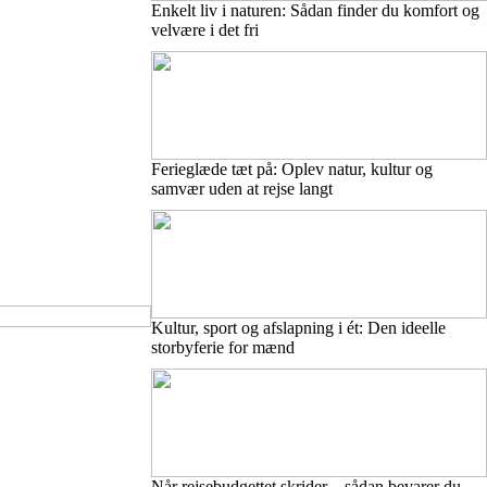
Enkelt liv i naturen: Sådan finder du komfort og
velvære i det fri
Ferieglæde tæt på: Oplev natur, kultur og
samvær uden at rejse langt
Kultur, sport og afslapning i ét: Den ideelle
storbyferie for mænd
Når rejsebudgettet skrider – sådan bevarer du