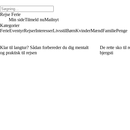
Rejse Ferie
Min side
Tilmeld nu
Mailnyt
Kategorier
Ferie
Eventyr
Rejser
Interesser
Livsstil
Børn
Kvinder
Mænd
Familie
Penge
Klar til langtur? Sådan forbereder du dig mentalt
De rette sko til r
og praktisk til rejsen
bjergsti