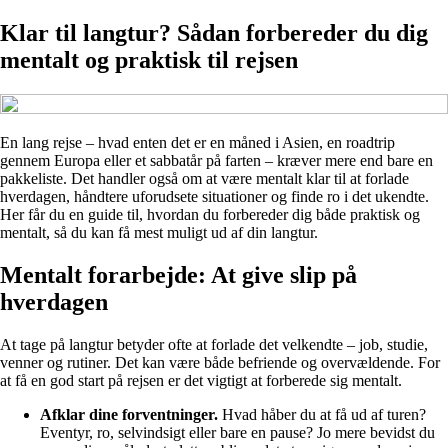
Klar til langtur? Sådan forbereder du dig
mentalt og praktisk til rejsen
En lang rejse – hvad enten det er en måned i Asien, en roadtrip
gennem Europa eller et sabbatår på farten – kræver mere end bare en
pakkeliste. Det handler også om at være mentalt klar til at forlade
hverdagen, håndtere uforudsete situationer og finde ro i det ukendte.
Her får du en guide til, hvordan du forbereder dig både praktisk og
mentalt, så du kan få mest muligt ud af din langtur.
Mentalt forarbejde: At give slip på
hverdagen
At tage på langtur betyder ofte at forlade det velkendte – job, studie,
venner og rutiner. Det kan være både befriende og overvældende. For
at få en god start på rejsen er det vigtigt at forberede sig mentalt.
Afklar dine forventninger.
Hvad håber du at få ud af turen?
Eventyr, ro, selvindsigt eller bare en pause? Jo mere bevidst du