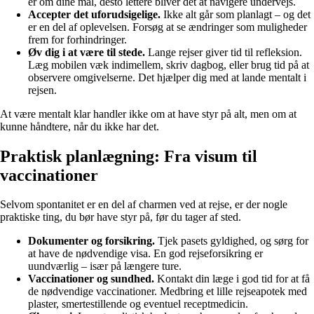
er om dine mål, desto lettere bliver det at navigere undervejs.
Accepter det uforudsigelige.
Ikke alt går som planlagt – og det
er en del af oplevelsen. Forsøg at se ændringer som muligheder
frem for forhindringer.
Øv dig i at være til stede.
Lange rejser giver tid til refleksion.
Læg mobilen væk indimellem, skriv dagbog, eller brug tid på at
observere omgivelserne. Det hjælper dig med at lande mentalt i
rejsen.
At være mentalt klar handler ikke om at have styr på alt, men om at
kunne håndtere, når du ikke har det.
Praktisk planlægning: Fra visum til
vaccinationer
Selvom spontanitet er en del af charmen ved at rejse, er der nogle
praktiske ting, du bør have styr på, før du tager af sted.
Dokumenter og forsikring.
Tjek pasets gyldighed, og sørg for
at have de nødvendige visa. En god rejseforsikring er
uundværlig – især på længere ture.
Vaccinationer og sundhed.
Kontakt din læge i god tid for at få
de nødvendige vaccinationer. Medbring et lille rejseapotek med
plaster, smertestillende og eventuel receptmedicin.