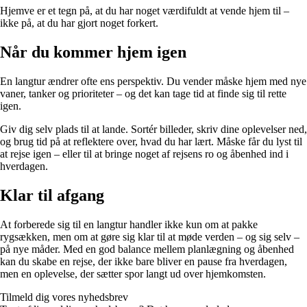
Hjemve er et tegn på, at du har noget værdifuldt at vende hjem til –
ikke på, at du har gjort noget forkert.
Når du kommer hjem igen
En langtur ændrer ofte ens perspektiv. Du vender måske hjem med nye
vaner, tanker og prioriteter – og det kan tage tid at finde sig til rette
igen.
Giv dig selv plads til at lande. Sortér billeder, skriv dine oplevelser ned,
og brug tid på at reflektere over, hvad du har lært. Måske får du lyst til
at rejse igen – eller til at bringe noget af rejsens ro og åbenhed ind i
hverdagen.
Klar til afgang
At forberede sig til en langtur handler ikke kun om at pakke
rygsækken, men om at gøre sig klar til at møde verden – og sig selv –
på nye måder. Med en god balance mellem planlægning og åbenhed
kan du skabe en rejse, der ikke bare bliver en pause fra hverdagen,
men en oplevelse, der sætter spor langt ud over hjemkomsten.
Tilmeld dig vores nyhedsbrev