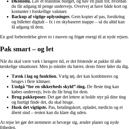
Økonomi.
Lav et realistisk budget, og hav en plan for, hvordan
du får adgang til penge undervejs. Overvej at have både kort og
kontanter i forskellige valutaer.
Backup af vigtige oplysninger.
Gem kopier af pas, forsikring
og billetter digitalt – fx i en skybaseret mappe – så du altid kan
få adgang til dem.
En god forberedelse giver ro i maven og frigør energi til at nyde rejsen.
Pak smart – og let
Når du skal være væk i længere tid, er det fristende at pakke til alle
tænkelige situationer. Men jo mindre du bærer, desto friere føler du dig.
Tænk i lag og funktion.
Vælg tøj, der kan kombineres og
bruges i flere klimaer.
Undgå “for en sikkerheds skyld”-ting.
De fleste ting kan
købes undervejs, hvis du får brug for dem.
Brug pakkeposer.
Det gør det lettere at holde styr på dine ting
og hurtigt finde det, du skal bruge.
Husk det vigtigste.
Pas, betalingskort, oplader, medicin og et
åbent sind – resten kan du klare dig uden.
At rejse let gør det nemmere at bevæge sig, ændre planer og nyde
friheden.