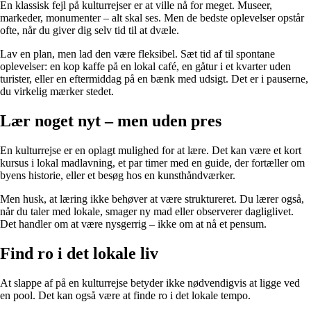
En klassisk fejl på kulturrejser er at ville nå for meget. Museer,
markeder, monumenter – alt skal ses. Men de bedste oplevelser opstår
ofte, når du giver dig selv tid til at dvæle.
Lav en plan, men lad den være fleksibel. Sæt tid af til spontane
oplevelser: en kop kaffe på en lokal café, en gåtur i et kvarter uden
turister, eller en eftermiddag på en bænk med udsigt. Det er i pauserne,
du virkelig mærker stedet.
Lær noget nyt – men uden pres
En kulturrejse er en oplagt mulighed for at lære. Det kan være et kort
kursus i lokal madlavning, et par timer med en guide, der fortæller om
byens historie, eller et besøg hos en kunsthåndværker.
Men husk, at læring ikke behøver at være struktureret. Du lærer også,
når du taler med lokale, smager ny mad eller observerer dagliglivet.
Det handler om at være nysgerrig – ikke om at nå et pensum.
Find ro i det lokale liv
At slappe af på en kulturrejse betyder ikke nødvendigvis at ligge ved
en pool. Det kan også være at finde ro i det lokale tempo.