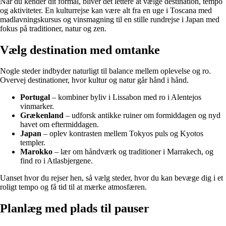
Når du kender dit formål, bliver det lettere at vælge destination, tempo
og aktiviteter. En kulturrejse kan være alt fra en uge i Toscana med
madlavningskursus og vinsmagning til en stille rundrejse i Japan med
fokus på traditioner, natur og zen.
Vælg destination med omtanke
Nogle steder indbyder naturligt til balance mellem oplevelse og ro.
Overvej destinationer, hvor kultur og natur går hånd i hånd.
Portugal
– kombiner byliv i Lissabon med ro i Alentejos
vinmarker.
Grækenland
– udforsk antikke ruiner om formiddagen og nyd
havet om eftermiddagen.
Japan
– oplev kontrasten mellem Tokyos puls og Kyotos
templer.
Marokko
– lær om håndværk og traditioner i Marrakech, og
find ro i Atlasbjergene.
Uanset hvor du rejser hen, så vælg steder, hvor du kan bevæge dig i et
roligt tempo og få tid til at mærke atmosfæren.
Planlæg med plads til pauser