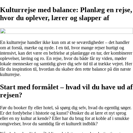
Kulturrejse med balance: Planlæg en rejse,
hvor du oplever, lærer og slapper af
En kulturrejse handler ikke kun om at se seværdigheder – det handler
om at forstå, mærke og nyde. I en tid, hvor mange rejser hurtigt og
intensivt, kan det være en befrielse at planlægge en tur, der kombinerer
oplevelser, læring og ro. En rejse, hvor du både får ny viden, møder
lokale mennesker og samtidig giver dig selv tid til at trække vejret. Her
får du inspiration til, hvordan du skaber den rette balance på din næste
kulturrejse.
Start med formålet – hvad vil du have ud af
rejsen?
Før du booker fly eller hotel, så spørg dig selv, hvad du egentlig søger.
Er det fordybelse i historie og kunst? Ønsker du at lære et nyt sprog
eller en ny kultur at kende? Eller har du brug for at koble af i smukke
omgivelser, hvor du samtidig får et kulturelt indblik?