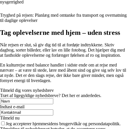
nysgerrighed
Tryghed på rejsen: Planlæg med omtanke fra transport og overnatning
til daglige oplevelser
Tag oplevelserne med hjem – uden stress
Når rejsen er slut, så giv dig tid til at fordøje indtrykkene. Skriv
dagbog, sorter billeder, eller lav en lille fotobog. Det hjælper dig med
at fastholde oplevelserne og forlænger følelsen af ro og inspiration.
En kulturrejse med balance handler i sidste ende om at rejse med
nærvær – at være til stede, lære med åbent sind og give sig selv lov til
at nyde. Det er den slags rejse, der ikke bare giver minder, men også
fornyet energi til hverdagen.
Tilmeld dig vores nyhedsbrev
Træt af ligegyldige nyhedsbreve? Det her er anderledes.
Indtast e-mail
Tilmeld nu
Jeg accepterer hjemmesidens brugervilkår og persondatapolitik.
Tilmelding til nyhedsbrevet betyder, at du accepterer vores