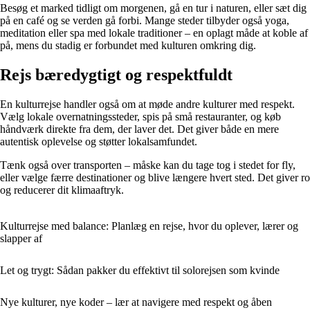
Besøg et marked tidligt om morgenen, gå en tur i naturen, eller sæt dig
på en café og se verden gå forbi. Mange steder tilbyder også yoga,
meditation eller spa med lokale traditioner – en oplagt måde at koble af
på, mens du stadig er forbundet med kulturen omkring dig.
Rejs bæredygtigt og respektfuldt
En kulturrejse handler også om at møde andre kulturer med respekt.
Vælg lokale overnatningssteder, spis på små restauranter, og køb
håndværk direkte fra dem, der laver det. Det giver både en mere
autentisk oplevelse og støtter lokalsamfundet.
Tænk også over transporten – måske kan du tage tog i stedet for fly,
eller vælge færre destinationer og blive længere hvert sted. Det giver ro
og reducerer dit klimaaftryk.
Kulturrejse med balance: Planlæg en rejse, hvor du oplever, lærer og
slapper af
Let og trygt: Sådan pakker du effektivt til solorejsen som kvinde
Nye kulturer, nye koder – lær at navigere med respekt og åben